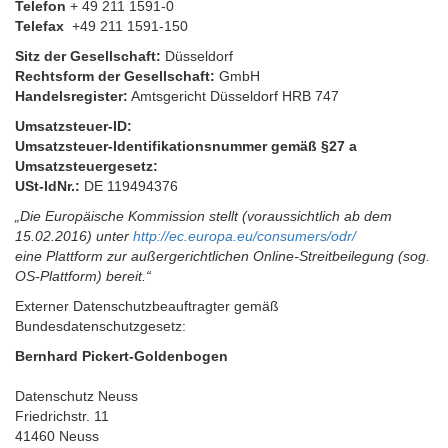
Telefon
+ 49 211 1591-0
Telefax
+49 211 1591-150
Sitz der Gesellschaft:
Düsseldorf
Rechtsform der Gesellschaft:
GmbH
Handelsregister:
Amtsgericht Düsseldorf HRB 747
Umsatzsteuer-ID:
Umsatzsteuer-Identifikationsnummer gemäß §27 a
Umsatzsteuergesetz:
USt-IdNr.:
DE 119494376
„Die Europäische Kommission stellt (voraussichtlich ab dem
15.02.2016) unter
http://ec.europa.eu/consumers/odr/
eine Plattform zur außergerichtlichen Online-Streitbeilegung (sog.
OS-Plattform) bereit.“
Externer Datenschutzbeauftragter gemäß
Bundesdatenschutzgesetz:
Bernhard Pickert-Goldenbogen
Datenschutz Neuss
Friedrichstr. 11
41460 Neuss