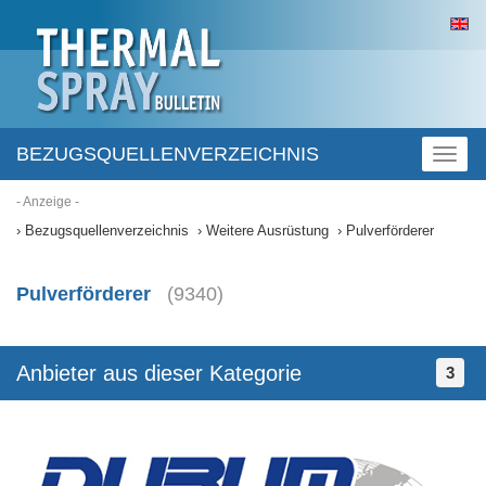
BEZUGSQUELLENVERZEICHNIS
Toggl
naviga
- Anzeige -
Bezugsquellenverzeichnis
Weitere Ausrüstung
Pulverförderer
Pulverförderer
(9340)
Anbieter aus dieser Kategorie
3